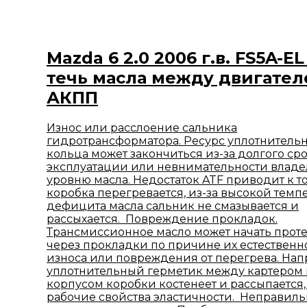
Mazda 6 2.0 2006 г.в. FS5A-EL
течь масла между двигател
АКПП
Износ или расслоение сальника
гидротрансформатора. Ресурс уплотнитель
кольца может закончиться из-за долгого ср
эксплуатации или невнимательности владе
уровню масла. Недостаток ATF приводит к то
коробка перегревается, из-за высокой темп
дефицита масла сальник не смазывается и
рассыхается. Повреждение прокладок.
Трансмиссионное масло может начать проте
через прокладки по причине их естественн
износа или повреждения от перегрева. Нап
уплотнительный герметик между картером
корпусом коробки костенеет и рассыпается,
рабочие свойства эластичности. Неправиль