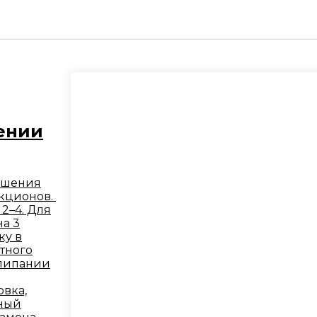
ении
ешения
икционов.
2–4. Для
на 3
ку в
тного
алипании
овка,
йный