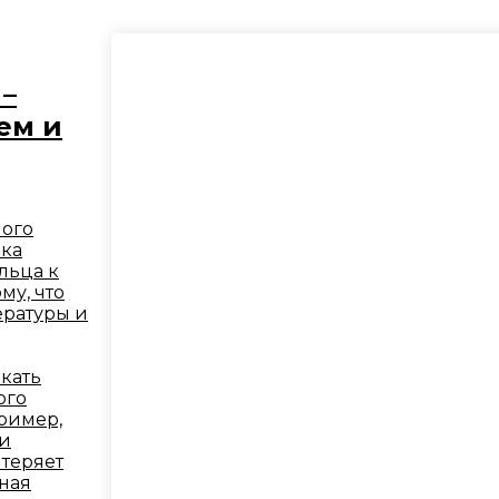
 –
ем и
ного
ока
льца к
му, что
ературы и
кать
ого
ример,
 и
 теряет
ная