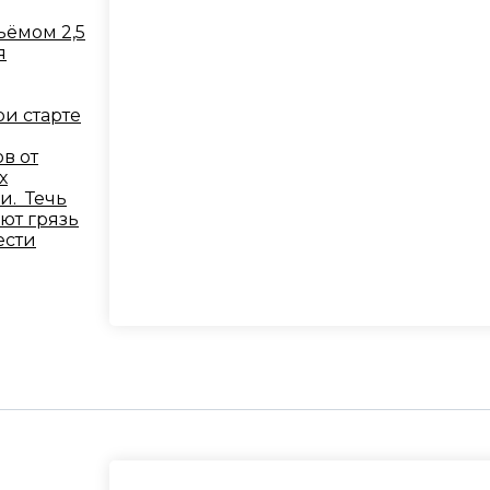
ёмом 2,5
я
ри старте
в от
х
и. Течь
ют грязь
ести