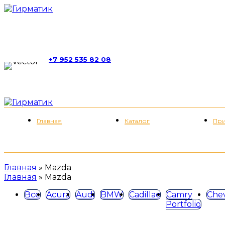
г. Москва, ул. Обручева, д. 52, стр. 13
+7 952 535 82 08
пн-пт 11:00-21:00; сб 11:00-19:00
Меню
Главная
Каталог
При
Главная
»
Mazda
Главная
»
Mazda
Все
Acura
Audi
BMW
Cadillac
Camry
Chev
Portfolio