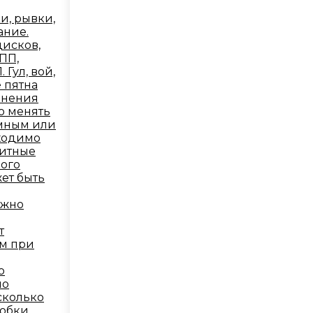
и, рывки,
ание.
исков,
ПП,
Гул, вой,
е пятна
анения
о менять
ёмным или
бходимо
нитные
ого
ет быть
ужно
т
ам при
о
но
сколько
робки