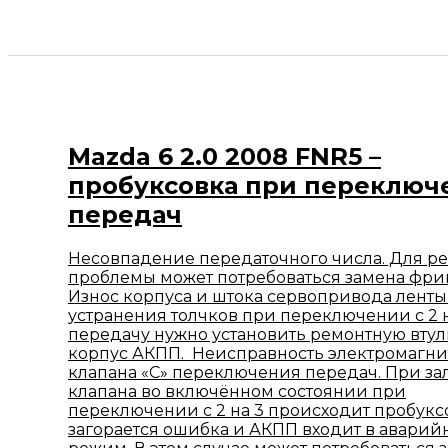
Mazda 6 2.0 2008 FNR5 –
пробуксовка при переключ
передач
Несовпадение передаточного числа. Для р
проблемы может потребоваться замена фр
Износ корпуса и штока сервопривода ленты 
устранения толчков при переключении с 2 
передачу нужно установить ремонтную втул
корпус АКПП. Неисправность электромагни
клапана «С» переключения передач. При з
клапана во включённом состоянии при
переключении с 2 на 3 происходит пробукс
загорается ошибка и АКПП входит в авари