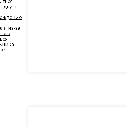
иться
ладку с
реждение
ля из-за
того
ться
льника
же