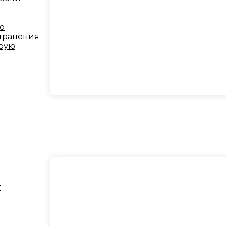
о
странения
орую
–