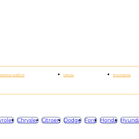
меры работ
Цены
Контакты
+7 (952) 535-82-08
rolet
Chrysler
Citroen
Dodge
Ford
Honda
Hyunda