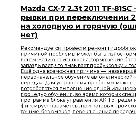
Mazda CX-7 2.3t 2011 TF-81SC 
рывки при переключении 2-
на холодную и горячую (ош
нет)
Рекомендуется провести ремонт гидроблок
причиной проблемы может быть износ тор
ленты. Если она изношена, торможение бар
запаздывает, что вызывает пробуксовку и то
Ещё одна возможная причина — незаверш
первоначальное обучение автоматической 
передач. Для устранения проблемы может
потребоваться выполнение одной или неск
процедур обучения, во время которых спе
программа блока управления АКП определя
фиксирует параметры, при которых происх
точные, без рывков, переключения передач.