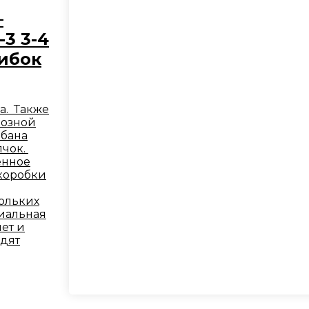
–
3 3-4
ибок
а. Также
мозной
абана
лчок.
ённое
коробки
ольких
циальная
ет и
одят