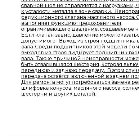
сварной шов не справляется с нагрузками, ч
к усталости металла в зоне сварки. Неиспра
редукционного клапана масляного насоса. 
выполняет функцию предохранителя,
ограничивающего давление, создаваемое н
Если клапан завис, давление может оказать
допустимого. Выход из строя подшипника 
вала. Среди подшипников этой модели по ч
выходов из строя лидирует подшипник вхо
вала. Также причиной неисправности може
быть отвалившаяся шестерня, которая вклю
переднюю и заднюю передачу. В этом случ
передача остаётся включённой в заднем п
Для ремонта могут потребоваться замена ре
шлифовка конусов, масляного насоса, солн
шестерни и других деталей.