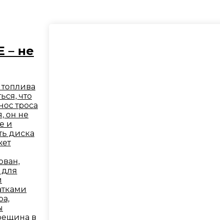
E – не
 топлива
ься, что
нос троса
, он не
е и
ть диска
жет
ован,
 для
й
атками
ра,
ы
рещина в