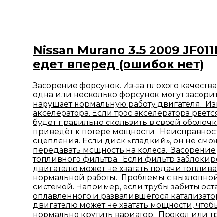
Nissan Murano 3.5 2009 JF011
едет вперед (ошибок нет)
Засорение форсунок. Из-за плохого качества
одна или несколько форсунок могут засорит
нарушает нормальную работу двигателя. Из
акселератора. Если трос акселератора рвётся
будет правильно скользить в своей оболочк
приведёт к потере мощности. Неисправнос
сцепления. Если диск «гладкий», он не смо
передавать мощность на колёса. Засорение
топливного фильтра. Если фильтр заблокир
двигателю может не хватать подачи топлива
нормальной работы. Проблемы с выхлопно
системой. Например, если трубы забиты ост
оплавленного и развалившегося катализато
двигателю может не хватать мощности, чтоб
нормально крутить вариатор. Прокол или т