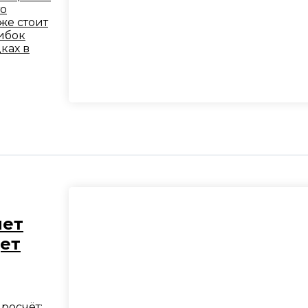
то
же стоит
ибок
ках в
нет
ет
росчёт: