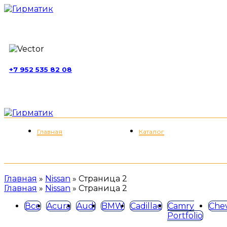
г. Москва, ул. Обручева, д. 52, стр. 13
+7 952 535 82 08
пн-пт 11:00-21:00; сб 11:00-19:00
Меню
Главная
Каталог
Главная
»
Nissan
»
Страница 2
Главная
»
Nissan
»
Страница 2
Все
Acura
Audi
BMW
Cadillac
Camry
Chev
Portfolio