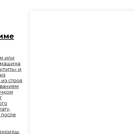
жиме
ом или
 машина
упить» и
из
из строя
иванием
ачком
т
ого
ату,
 после
еноиды,