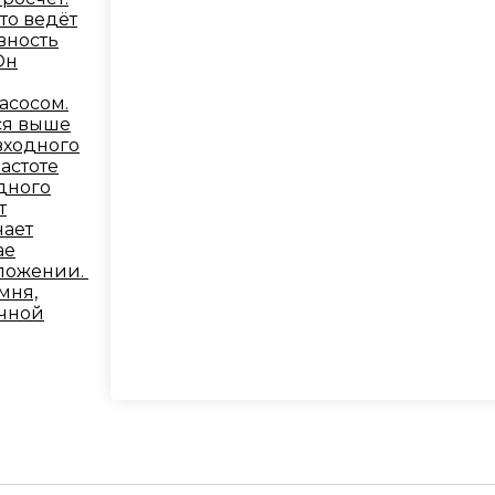
то ведёт
вность
Он
асосом.
ся выше
входного
астоте
дного
т
чает
ае
оложении.
мня,
ечной