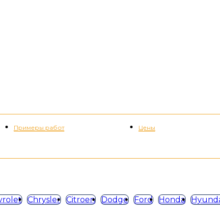
Примеры работ
Цены
+7 (952) 535-82-08
rolet
Chrysler
Citroen
Dodge
Ford
Honda
Hyunda