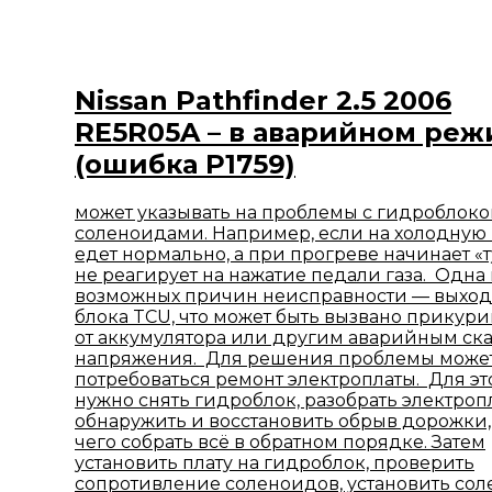
Nissan Pathfinder 2.5 2006
RE5R05A – в аварийном ре
(ошибка Р1759)
может указывать на проблемы с гидроблок
соленоидами. Например, если на холодную
едет нормально, а при прогреве начинает «т
не реагирует на нажатие педали газа. Одна 
возможных причин неисправности — выход 
блока TCU, что может быть вызвано прикур
от аккумулятора или другим аварийным ск
напряжения. Для решения проблемы може
потребоваться ремонт электроплаты. Для эт
нужно снять гидроблок, разобрать электропл
обнаружить и восстановить обрыв дорожки,
чего собрать всё в обратном порядке. Затем
установить плату на гидроблок, проверить
сопротивление соленоидов, установить сол