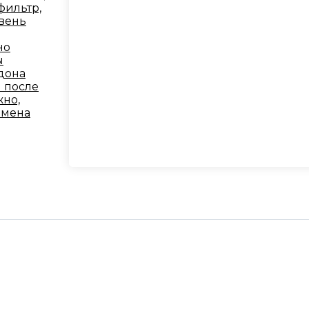
фильтр,
овень
но
ы
дона
и после
жно,
амена
ТЕРСКОЙ