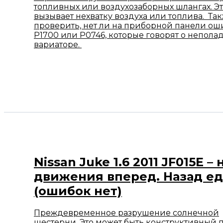
топливных или воздухозаборных шлангах. Э
вызывает нехватку воздуха или топлива. Так
проверить, нет ли на приборной панели ош
P1700 или P0746, которые говорят о неполад
вариаторе.
Nissan Juke 1.6 2011 JF015E – 
движения вперед. Назад ед
(ошибок нет)
Преждевременное разрушение солнечной
шестерни. Это может быть конструктивный п