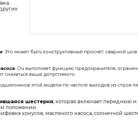
овка
 других
и
. Это может быть конструктивный просчёт: сварной шов 
.
насоса
. Он выполняет функцию предохранителя, ограни
ет оказаться выше допустимого.
подшипников этой модели по частоте выходов из строя 
ившаяся шестерня
, которая включает переднюю и
ем положении.
лифовка конусов, масляного насоса, солнечной шест