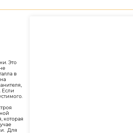
и. Это
не
талла в
ана
анителя,
. Если
устимого.
строя
иной
, которая
учае
ии. Для