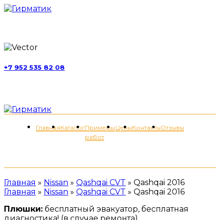
г. Москва, ул. Обручева, д. 52, стр. 13
+7 952 535 82 08
пн-пт 11:00-21:00; сб 11:00-19:00
Меню
Главная
Каталог
Примеры
Цены
Контакты
Отзывы
работ
+7 (952) 535-82-08
Главная
»
Nissan
»
Qashqai CVT
»
Qashqai 2016
Главная
»
Nissan
»
Qashqai CVT
»
Qashqai 2016
Плюшки:
бесплатный эвакуатор, бесплатная
диагностика! (в случае ремонта)