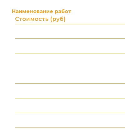
ремонта)
Наименование работ
Стоимость (руб)
от 3000 ₽
АКПП. Диагностика
от 1500 ₽
АКПП. Замена масла
АКПП. Снятие/установка (в
зависимости от типа привода и ТС)
от 10 000 ₽
от 10 000 ₽
АКПП. Ремонт (работа)
от 60 000 ₽
АКПП. Контрактные
от 80 000 ₽
АКПП. Новые
CVT (вариатор). Диагностика (в