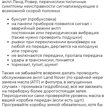
акпп Ленд Ровер, перечислим типичные
симптомы неисправности сигнализирующие о
возможной скорой поломки:
буксует (пробуксовка)
на панели приборов появился сигнал –
аварийный режим акпп
постоянная или периодическая вибрация
(также нужно проверить подушки)
рывки при переключении вниз/вверх на
любой из передач, дёргается на холодную
или горячую
не включаются передачи, пропала передача
удары в трансмисии, пинается
тормозит, тупит, шумит
Также не забывайте вовремя делать проводить
обслуживание акпп Land Rover (по крайней мере
замена масла (ATF) и фильтра, в запущенных
случаях – промывка гидроблока), всё же заезжать
на переборку более дорогостоящая затея.
Периодически сами проверяйте уровень масла в
вашей коробке передач (если есть щуп).
Прогревайте коробку зимой обязательно, хотя бы