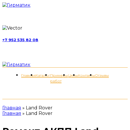
г. Москва, ул. Обручева, д. 52, стр. 13
+7 952 535 82 08
пн-пт 11:00-21:00; сб 11:00-19:00
Меню
Главная
Каталог
Примеры
Цены
Контакты
Отзывы
работ
+7 (952) 535-82-08
Главная
»
Land Rover
Главная
»
Land Rover