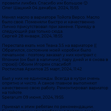
провели ликбез. Спасибо им большое 🙂
Олег Шацкий
04 декабря, 2024, 15:55
Менял масло в вариаторе Тойота Версо. Масло
было своё. Поменяли быстро и качественно.
Лично присутствовал при замене. Приеду в
следующий раз только сюда.
Сергей
28 января, 2024, 18:55
Перестала ехать моя Теана 3.5 на вариаторе ((
Обратился, состояние моей коробки было
печальное - поэтому заказал у них контракт с
Японии (он был в наличии), пару дней и я снова в
строю)) Обоим Игорям
спасибо!!!
Ростислав Архипов
25 март, 2024, 11:42
Был у них не единожды. Всегда в нутри очень
опрятно и чисто. А самое главное выполняют
качественно свою работу. Ремонтировал вариатор
на тойоте.
Sperarum
09 июня, 2024, 19:55
Приехал к этим ребятам по рекомендации.