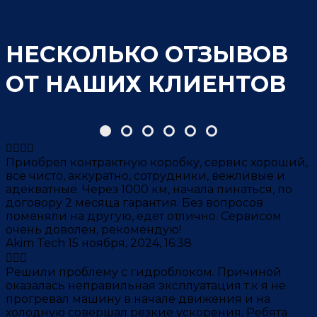
НЕСКОЛЬКО ОТЗЫВОВ
ОТ НАШИХ КЛИЕНТОВ
Приобрел контрактную коробку, сервис хороший,
все чисто, аккуратно, сотрудники, вежливые и
адекватные. Через 1000 км, начала пинаться, по
договору 2 месяца гарантия. Без вопросов
поменяли на другую,
едет отлично. Сервисом
очень доволен, рекомендую!
Akim Tech
15 ноября, 2024, 16:38
Решили проблему с гидроблоком. Причиной
оказалась неправильная эксплуатация т.к я не
прогревал машину в начале движения и на
холодную совершал резкие ускорения. Ребята