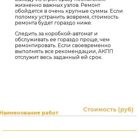
жизненно важных узлов. Ремонт
обойдется в очень крупные суммы. Если
поломку устранить вовремя, стоимость
ремонта будет гораздо ниже.
Следить за коробкой-автомат и
обслуживать ее гораздо проще, чем
ремонтировать. Если своевременно
выполнять все рекомендации, АКПП
отслужит весь заданный ей срок.
ПРАЙС ЛИСТ НА УСЛУГИ
Гарантия до 2-х лет без ограничения пробега! (в
зависимости от типа и суммы ремонта)
Стоимость (руб)
Наименование работ
от 3000 ₽
АКПП. Диагностика
от 1500 ₽