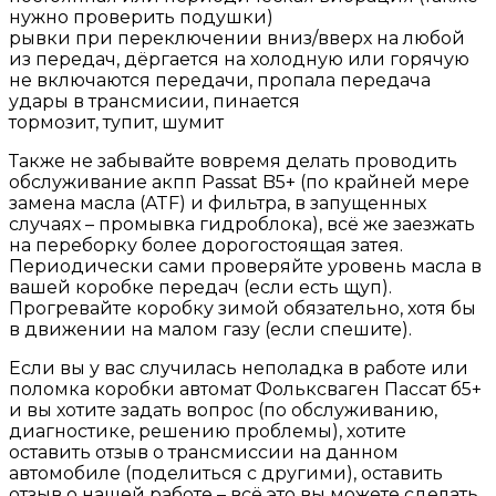
нужно проверить подушки)
рывки при переключении вниз/вверх на любой
из передач, дёргается на холодную или горячую
не включаются передачи, пропала передача
удары в трансмисии, пинается
тормозит, тупит, шумит
Также не забывайте вовремя делать проводить
обслуживание акпп Passat B5+ (по крайней мере
замена масла (ATF) и фильтра, в запущенных
случаях – промывка гидроблока), всё же заезжать
на переборку более дорогостоящая затея.
Периодически сами проверяйте уровень масла в
вашей коробке передач (если есть щуп).
Прогревайте коробку зимой обязательно, хотя бы
в движении на малом газу (если спешите).
Если вы у вас случилась неполадка в работе или
поломка коробки автомат Фольксваген Пассат б5+
и вы хотите задать вопрос (по обслуживанию,
диагностике, решению проблемы), хотите
оставить отзыв о трансмиссии на данном
автомобиле (поделиться с другими), оставить
отзыв о нашей работе – всё это вы можете сделать