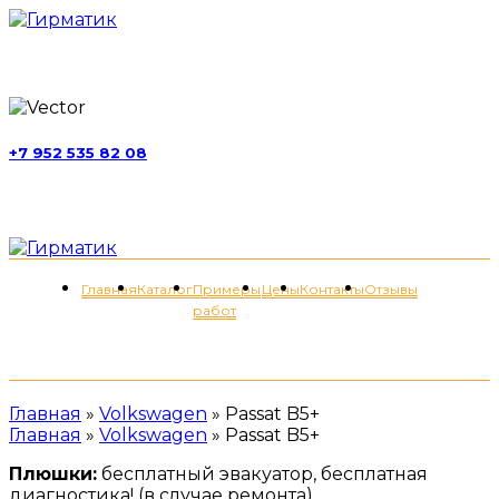
г. Москва, ул. Обручева, д. 52, стр. 13
+7 952 535 82 08
пн-пт 11:00-21:00; сб 11:00-19:00
Меню
Главная
Каталог
Примеры
Цены
Контакты
Отзывы
работ
+7 (952) 535-82-08
Главная
»
Volkswagen
»
Passat B5+
Главная
»
Volkswagen
»
Passat B5+
Плюшки:
бесплатный эвакуатор, бесплатная
диагностика! (в случае ремонта)