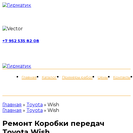
г. Москва, ул. Обручева, д. 52, стр. 13
+7 952 535 82 08
пн-пт 11:00-21:00; сб 11:00-19:00
Меню
Главная
Каталог
Примеры работ
Цены
Контакты
+7 (952) 535-82-08
Главная
»
Toyota
»
Wish
Главная
»
Toyota
»
Wish
Ремонт Коробки передач
Toyota Wish