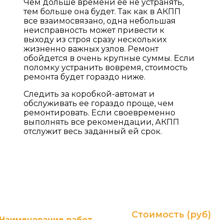
Чем дольше времени ее не устранять,
тем больше она будет. Так как в АКПП
все взаимосвязано, одна небольшая
неисправность может привести к
выходу из строя сразу нескольких
жизненно важных узлов. Ремонт
обойдется в очень крупные суммы. Если
поломку устранить вовремя, стоимость
ремонта будет гораздо ниже.
Следить за коробкой-автомат и
обслуживать ее гораздо проще, чем
ремонтировать. Если своевременно
выполнять все рекомендации, АКПП
отслужит весь заданный ей срок.
ПРАЙС ЛИСТ НА УСЛУГИ
Гарантия до 2-х лет без ограничения пробега! (в
зависимости от типа и суммы ремонта)
Стоимость (руб)
Наименование работ