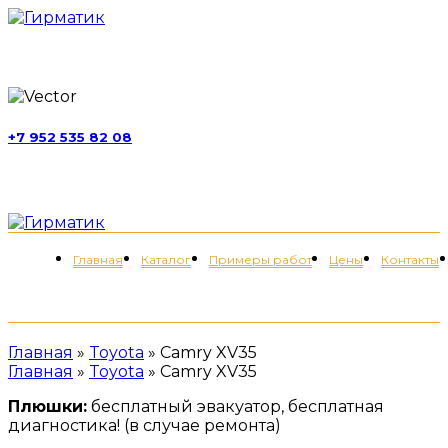
г. Москва, ул. Обручева, д. 52, стр. 13
+7 952 535 82 08
пн-пт 11:00-21:00; сб 11:00-19:00
Меню
Главная
Каталог
Примеры работ
Цены
Контакты
+7 (952) 535-82-08
Главная
»
Toyota
»
Camry XV35
Главная
»
Toyota
»
Camry XV35
Плюшки:
бесплатный эвакуатор, бесплатная
диагностика! (в случае ремонта)