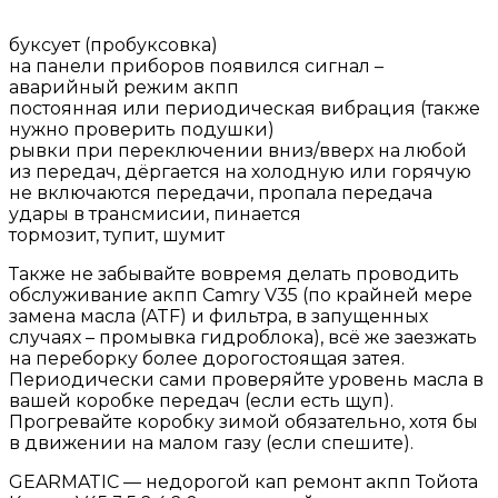
буксует (пробуксовка)
на панели приборов появился сигнал –
аварийный режим акпп
постоянная или периодическая вибрация (также
нужно проверить подушки)
рывки при переключении вниз/вверх на любой
из передач, дёргается на холодную или горячую
не включаются передачи, пропала передача
удары в трансмисии, пинается
тормозит, тупит, шумит
Также не забывайте вовремя делать проводить
обслуживание акпп Camry V35 (по крайней мере
замена масла (ATF) и фильтра, в запущенных
случаях – промывка гидроблока), всё же заезжать
на переборку более дорогостоящая затея.
Периодически сами проверяйте уровень масла в
вашей коробке передач (если есть щуп).
Прогревайте коробку зимой обязательно, хотя бы
в движении на малом газу (если спешите).
GEARMATIC — недорогой кап ремонт акпп Тойота