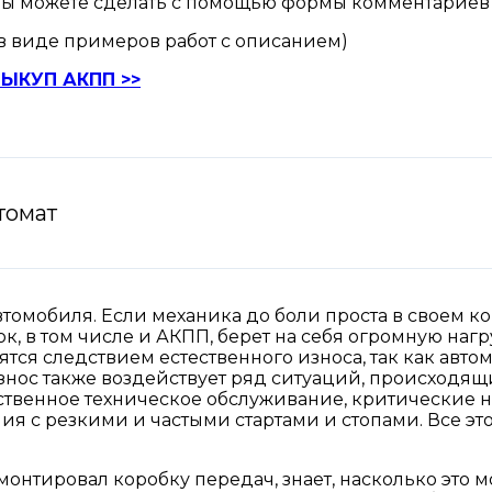
то вы можете сделать с помощью формы комментарие
в виде примеров работ с описанием)
ЫКУП АКПП >>
томат
втомобиля. Если механика до боли проста в своем ко
ок, в том числе и АКПП, берет на себя огромную наг
ятся следствием естественного износа, так как авто
знос также воздействует ряд ситуаций, происходящ
твенное техническое обслуживание, критические на
ия с резкими и частыми стартами и стопами. Все э
онтировал коробку передач, знает, насколько это мо