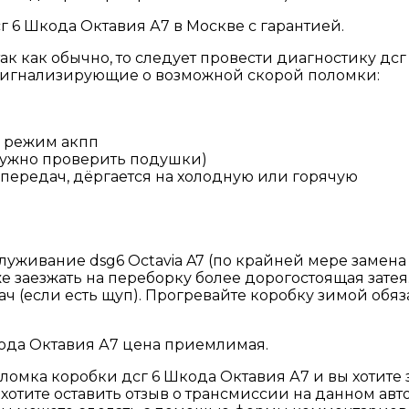
 6 Шкода Октавия А7 в Москве с гарантией.
ак как обычно, то следует провести диагностику дсг 
игнализирующие о возможной скорой поломки:
й режим акпп
нужно проверить подушки)
передач, дёргается на холодную или горячую
уживание dsg6 Octavia A7 (по крайней мере замена м
же заезжать на переборку более дорогостоящая зате
 (если есть щуп). Прогревайте коробку зимой обяза
ода Октавия А7 цена приемлимая.
оломка коробки дсг 6 Шкода Октавия А7 и вы хотите 
отите оставить отзыв о трансмиссии на данном авт