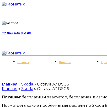
г. Москва, ул. Обручева, д. 52, стр. 13
+7 952 535 82 08
пн-пт 11:00-21:00; сб 11:00-19:00
Меню
Главная
Каталог
При
Главная
»
Skoda
»
Octavia A7 DSG6
Главная
»
Skoda
»
Octavia A7 DSG6
Плюшки:
бесплатный эвакуатор, бесплатная диагнос
Посмотреть какие проблемы мы решали по Skoda (