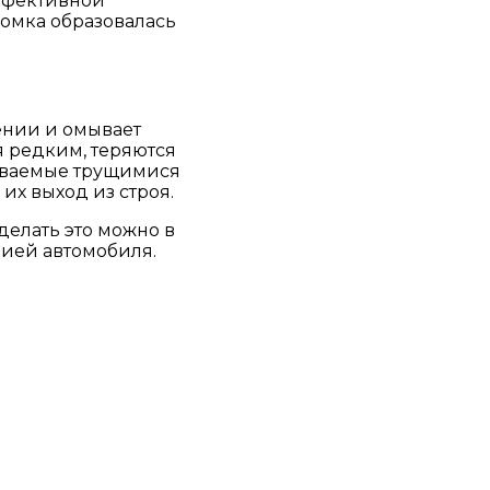
эффективной
ломка образовалась
ении и омывает
я редким, теряются
тываемые трущимися
их выход из строя.
делать это можно в
цией автомобиля.