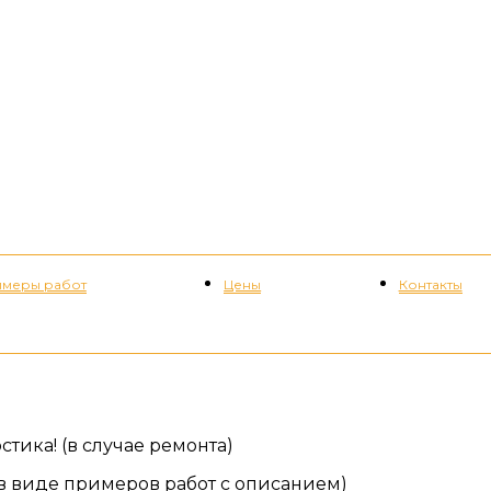
меры работ
Цены
Контакты
+7 (952) 535-82-08
тика! (в случае ремонта)
в виде примеров работ с описанием)