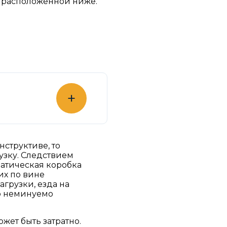
в расположенной ниже.
+
нструктиве, то
рузку. Следствием
матическая коробка
их по вине
грузки, езда на
то неминуемо
жет быть затратно.