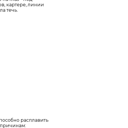
в, картере, линии
ла течь.
способно расплавить
 причинам: