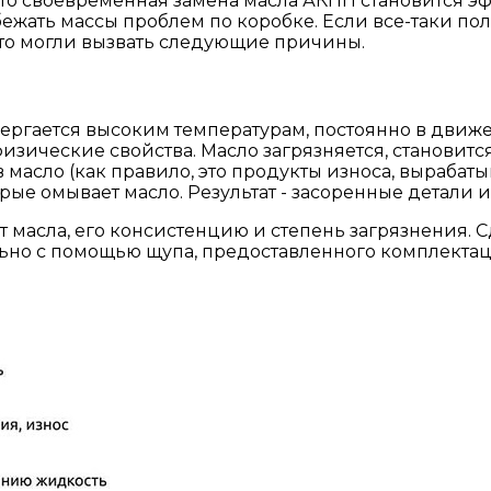
асто своевременная замена масла АКПП становится 
ежать массы проблем по коробке. Если все-таки по
 это могли вызвать следующие причины.
двергается высоким температурам, постоянно в движ
изические свойства. Масло загрязняется, становитс
 масло (как правило, это продукты износа, выраба
рые омывает масло. Результат - засоренные детали и 
 масла, его консистенцию и степень загрязнения. С
ельно с помощью щупа, предоставленного комплекта