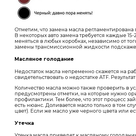
Отметим, что замена масла регламентирована п
В некоторых авто замена требуется каждые 15-2
меняться в любых коробках, независимо от тог
замены трансмиссионной жидкости подскажет
Масляное голодание
Недостаток масла непременно скажется на ра
свидетельствовать о недостатке ATF. Результа
Количество масла можно также проверить в ус
предусмотрены отметки, на которые нужно орие
профилактики. Тем более, что этот процесс займ
есть нюанс. Доливается масло только в том сл
цвет). Если же масло уже черного цвета или е
Утечка
Утечка масла приведет к масляному голоданию 