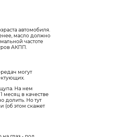
озраста автомобиля.
менее, масло должно
имальной частоте
тров АКПП.
ередач могут
ектующих.
щупа. На нем
1 месяц в качестве
о долить. Но тут
и (об этом скажет
на глаз - под