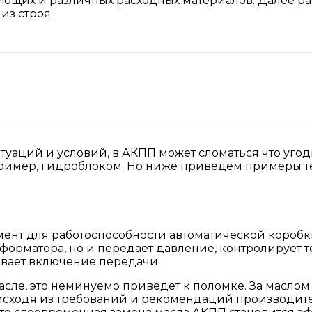
ующих и различных расходных материалов. Далее р
из строя.
туаций и условий, в АКПП может сломаться что угод
пример, гидроблоком. Но ниже приведем примеры те
ент для работоспособности автоматической коробк
форматора, но и передает давление, контролирует т
ывает включение передачи.
масле, это неминуемо приведет к поломке. За маслом
 исходя из требований и рекомендаций производител