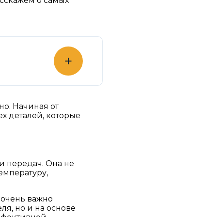
асскажем о самых
+
но. Начиная от
х деталей, которые
и передач. Она не
емпературу,
 очень важно
я, но и на основе