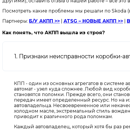
другими), оставить отзыв о нашей работе – всё э
Посмотреть какие проблемы мы решали по Skoda (
Партнеры:
Б/У АКПП >>
|
ATSG – НОВЫЕ АКПП >>
|
В
Как понять, что АКПП вышла из строя?
1. Признаки неисправности коробки-ав
КПП - один из основных агрегатов в системе а
автомат - узел куда сложнее. Любой вид короб
становятся поломки. Прежде всего, они станов
передач имеет определенный ресурс. Но на и
автовладельца. Несвоевременное или некачес
холодном масле, экстремальный стиль вожден
приводит к различного рода поломкам.
Каждый автовладелец, который хотя бы раз рем