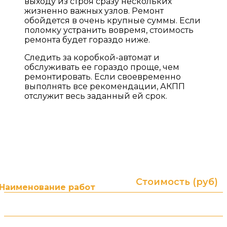
выходу из строя сразу нескольких
жизненно важных узлов. Ремонт
обойдется в очень крупные суммы. Если
поломку устранить вовремя, стоимость
ремонта будет гораздо ниже.
Следить за коробкой-автомат и
обслуживать ее гораздо проще, чем
ремонтировать. Если своевременно
выполнять все рекомендации, АКПП
отслужит весь заданный ей срок.
ПРАЙС ЛИСТ НА УСЛУГИ
Гарантия до 2-х лет без ограничения пробега! (в
зависимости от типа и суммы ремонта)
Стоимость (руб)
Наименование работ
от 3000 ₽
АКПП. Диагностика
от 1500 ₽