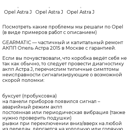
Opel Astra J
Opel Astra J
Opel Astra J
Посмотреть какие проблемы мы решали по Opel
(в виде примеров работ с описанием)
GEARMATIC — частичный и капитальный ремонт
АКПП Опель Астра 2015 в Москве с гарантией.
Если вы почувствовали, что коробка ведёт себя не
так как обычно, то следует провести диагностику
акпп Астра J, перечислим типичные симптомы
неисправности сигнализирующие о возможной
скорой поломки:
буксует (пробуксовка)
на панели приборов появился сигнал –
аварийный режим акпп
постоянная или периодическая вибрация (также
нужно проверить подушки)
рывки при переключении вниз/вверх на любой
из передач, дёргается на холодную или горячую