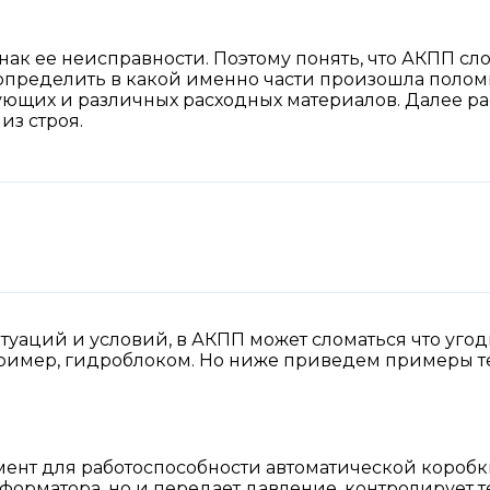
к ее неисправности. Поэтому понять, что АКПП сло
 определить в какой именно части произошла полом
ующих и различных расходных материалов. Далее р
из строя.
туаций и условий, в АКПП может сломаться что угод
пример, гидроблоком. Но ниже приведем примеры те
ент для работоспособности автоматической коробк
форматора, но и передает давление, контролирует т