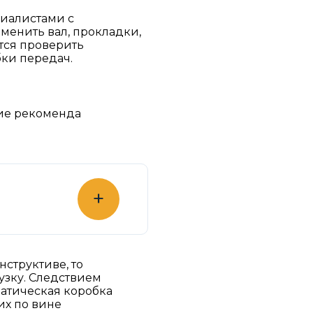
циалистами с
менить вал, прокладки,
тся проверить
ки передач.
щие рекоменда
+
нструктиве, то
рузку. Следствием
матическая коробка
их по вине