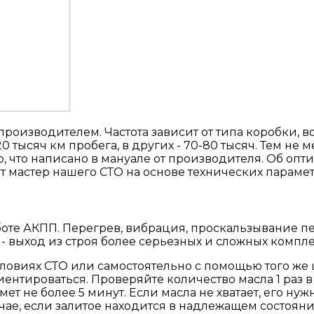
роизводителем. Частота зависит от типа коробки, в
0 тысяч км пробега, в других - 70-80 тысяч. Тем не 
о, что написано в мануале от производителя. Об опт
 мастер нашего СТО на основе технических параме
боте АКПП. Перегрев, вибрация, проскальзывание п
т - выход из строя более серьезных и сложных компл
ловиях СТО или самостоятельно с помощью того же 
нтироваться. Проверяйте количество масла 1 раз в 
ет не более 5 минут. Если масла не хватает, его нужн
учае, если залитое находится в надлежащем состояни