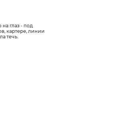
на глаз - под
в, картере, линии
ла течь.