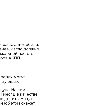
озраста автомобиля.
менее, масло должно
имальной частоте
тров АКПП.
ередач могут
ектующих.
щупа. На нем
1 месяц в качестве
о долить. Но тут
и (об этом скажет