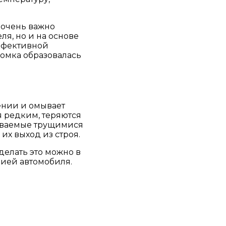
 очень важно
я, но и на основе
эффективной
ломка образовалась
ении и омывает
я редким, теряются
тываемые трущимися
их выход из строя.
делать это можно в
цией автомобиля.