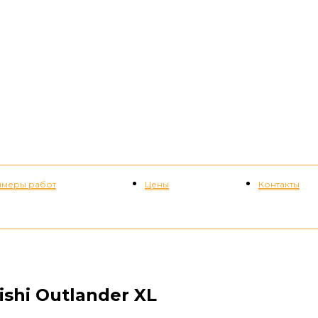
меры работ
Цены
Контакты
+7 (952) 535-82-08
shi Outlander XL