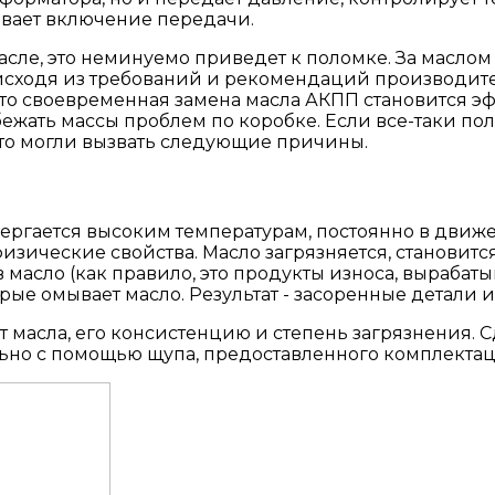
ывает включение передачи.
масле, это неминуемо приведет к поломке. За маслом
 исходя из требований и рекомендаций производител
асто своевременная замена масла АКПП становится 
ежать массы проблем по коробке. Если все-таки по
 это могли вызвать следующие причины.
двергается высоким температурам, постоянно в движ
изические свойства. Масло загрязняется, становитс
 масло (как правило, это продукты износа, выраба
рые омывает масло. Результат - засоренные детали и 
 масла, его консистенцию и степень загрязнения. С
ельно с помощью щупа, предоставленного комплекта