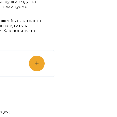
грузки, езда на
то неминуемо
жет быть затратно.
о следить за
 Как понять, что
+
дач;