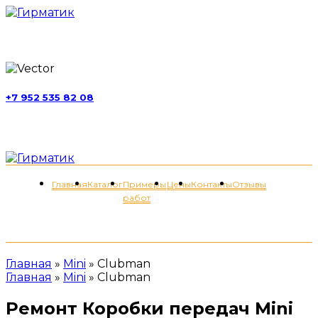
г. Москва, ул. Обручева, д. 52, стр. 13
+7 952 535 82 08
пн-пт 11:00-21:00; сб 11:00-19:00
Меню
Главная
Каталог
Примеры
Цены
Контакты
Отзывы
работ
+7 (952) 535-82-08
Главная
»
Mini
»
Clubman
Главная
»
Mini
»
Clubman
Ремонт Коробки передач Mini