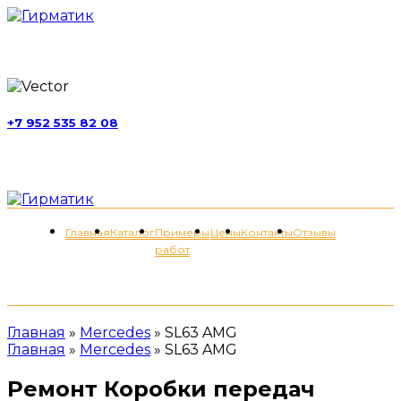
г. Москва, ул. Обручева, д. 52, стр. 13
+7 952 535 82 08
пн-пт 11:00-21:00; сб 11:00-19:00
Меню
Главная
Каталог
Примеры
Цены
Контакты
Отзывы
работ
+7 (952) 535-82-08
Главная
»
Mercedes
»
SL63 AMG
Главная
»
Mercedes
»
SL63 AMG
Ремонт Коробки передач