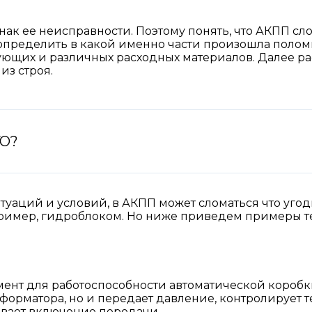
к ее неисправности. Поэтому понять, что АКПП сло
 определить в какой именно части произошла полом
ующих и различных расходных материалов. Далее р
из строя.
ГО?
туаций и условий, в АКПП может сломаться что угод
пример, гидроблоком. Но ниже приведем примеры те
ент для работоспособности автоматической коробк
форматора, но и передает давление, контролирует т
ывает включение передачи.