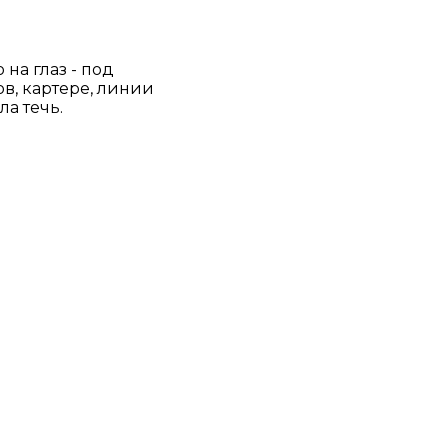
на глаз - под
в, картере, линии
ла течь.