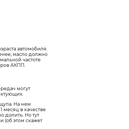
озраста автомобиля.
менее, масло должно
имальной частоте
тров АКПП.
ередач могут
ектующих.
щупа. На нем
1 месяц в качестве
о долить. Но тут
и (об этом скажет