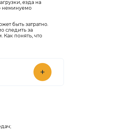
грузки, езда на
то неминуемо
жет быть затратно.
о следить за
 Как понять, что
+
дач;