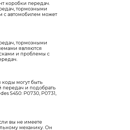
нт коробки передач.
редач, тормозными
м с автомобилем может
редач, тормозными
лемами являются
сками и проблемы с
ередач.
 коды могут быть
й передач и подобрать
s S450: P0730, P0731,
сли вы не имеете
альному механику. Он