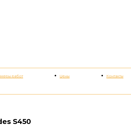
меры работ
Цены
Контакты
+7 (952) 535-82-08
es S450