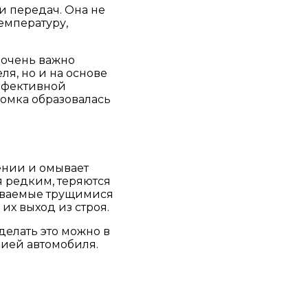
и передач. Она не
емпературу,
 очень важно
я, но и на основе
эффективной
ломка образовалась
ении и омывает
я редким, теряются
тываемые трущимися
их выход из строя.
делать это можно в
цией автомобиля.