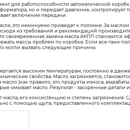
ент для работоспособности автоматической коробк
форматора, но и передает давление, контролирует т
ывает включение передачи.
масле, это неминуемо приведет к поломке. За маслом
 исходя из требований и рекомендаций производител
асто своевременная замена масла АКПП становится 
ежать массы проблем по коробке. Если все-таки по
 это могли вызвать следующие причины.
двергается высоким температурам, постоянно в движ
изические свойства. Масло загрязняется, становитс
 масло (как правило, это продукты износа, выраба
рые омывает масло. Результат - засоренные детали и 
 масла, его консистенцию и степень загрязнения. С
ельно с помощью щупа, предоставленного комплекта