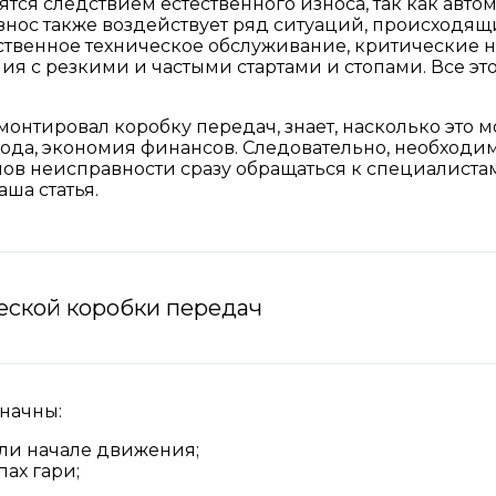
ятся следствием естественного износа, так как авто
знос также воздействует ряд ситуаций, происходящ
твенное техническое обслуживание, критические на
ия с резкими и частыми стартами и стопами. Все э
онтировал коробку передач, знает, насколько это мо
рода, экономия финансов. Следовательно, необходим
в неисправности сразу обращаться к специалистам.
аша статья.
еской коробки передач
начны:
ли начале движения;
пах гари;