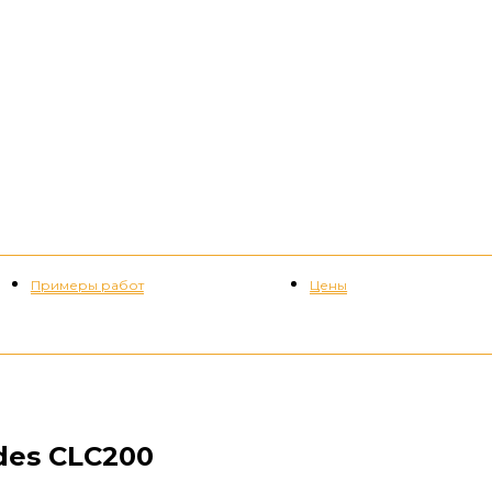
Примеры работ
Цены
+7 (952) 535-82-08
des CLC200