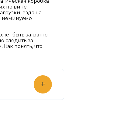
матическая коробка
их по вине
грузки, езда на
то неминуемо
жет быть затратно.
о следить за
 Как понять, что
+