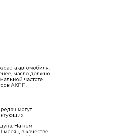
озраста автомобиля.
менее, масло должно
имальной частоте
тров АКПП.
ередач могут
ектующих.
щупа. На нем
1 месяц в качестве