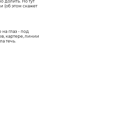
о долить. Но тут
и (об этом скажет
на глаз - под
в, картере, линии
ла течь.