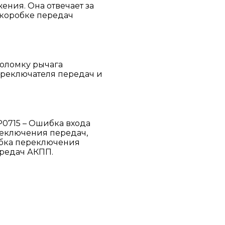
ния. Она отвечает за
 коробке передач
поломку рычага
ереключателя передач и
P0715 – Ошибка входа
реключения передач,
ибка переключения
редач АКПП.