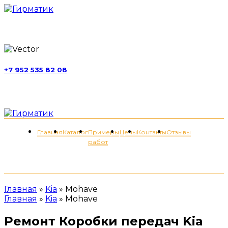
г. Москва, ул. Обручева, д. 52, стр. 13
+7 952 535 82 08
пн-пт 11:00-21:00; сб 11:00-19:00
Меню
Главная
Каталог
Примеры
Цены
Контакты
Отзывы
работ
+7 (952) 535-82-08
Главная
»
Kia
»
Mohave
Главная
»
Kia
»
Mohave
Ремонт Коробки передач Kia