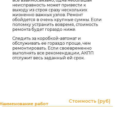
все взаимосвязано, одна небольшая
неисправность может привести к
выходу из строя сразу нескольких
жизненно важных узлов. Ремонт
обойдется в очень крупные суммы. Если
поломку устранить вовремя, стоимость
ремонта будет гораздо ниже.
Следить за коробкой-автомат и
обслуживать ее гораздо проще, чем
ремонтировать. Если своевременно
выполнять все рекомендации, АКПП
отслужит весь заданный ей срок.
ПРАЙС ЛИСТ НА УСЛУГИ
Гарантия до 2-х лет без ограничения пробега! (в
зависимости от типа и суммы ремонта)
Стоимость (руб)
Наименование работ
от 3000 ₽
АКПП. Диагностика