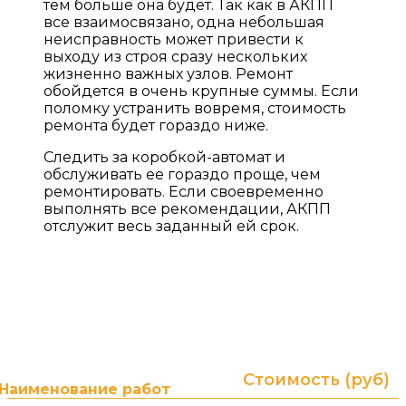
тем больше она будет. Так как в АКПП
все взаимосвязано, одна небольшая
неисправность может привести к
выходу из строя сразу нескольких
жизненно важных узлов. Ремонт
обойдется в очень крупные суммы. Если
поломку устранить вовремя, стоимость
ремонта будет гораздо ниже.
Следить за коробкой-автомат и
обслуживать ее гораздо проще, чем
ремонтировать. Если своевременно
выполнять все рекомендации, АКПП
отслужит весь заданный ей срок.
ПРАЙС ЛИСТ НА УСЛУГИ
Гарантия до 2-х лет без ограничения пробега! (в
зависимости от типа и суммы ремонта)
Стоимость (руб)
Наименование работ