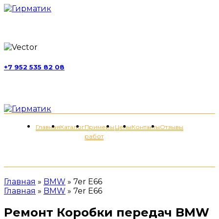
г. Москва, ул. Обручева, д. 52, стр. 13
+7 952 535 82 08
пн-пт 11:00-21:00; сб 11:00-19:00
Меню
Главная
Каталог
Примеры
Цены
Контакты
Отзывы
работ
+7 (952) 535-82-08
Главная
»
BMW
»
7er E66
Главная
»
BMW
»
7er E66
Ремонт Коробки передач BMW