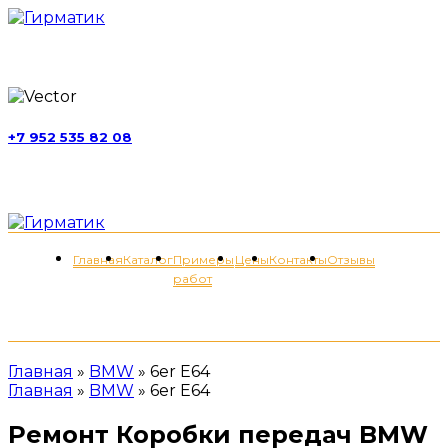
г. Москва, ул. Обручева, д. 52, стр. 13
+7 952 535 82 08
пн-пт 11:00-21:00; сб 11:00-19:00
Меню
Главная
Каталог
Примеры
Цены
Контакты
Отзывы
работ
+7 (952) 535-82-08
Главная
»
BMW
»
6er E64
Главная
»
BMW
»
6er E64
Ремонт Коробки передач BMW