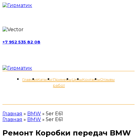
г. Москва, ул. Обручева, д. 52, стр. 13
+7 952 535 82 08
пн-пт 11:00-21:00; сб 11:00-19:00
Меню
Главная
Каталог
Примеры
Цены
Контакты
Отзывы
работ
+7 (952) 535-82-08
Главная
»
BMW
»
5er E61
Главная
»
BMW
»
5er E61
Ремонт Коробки передач BMW