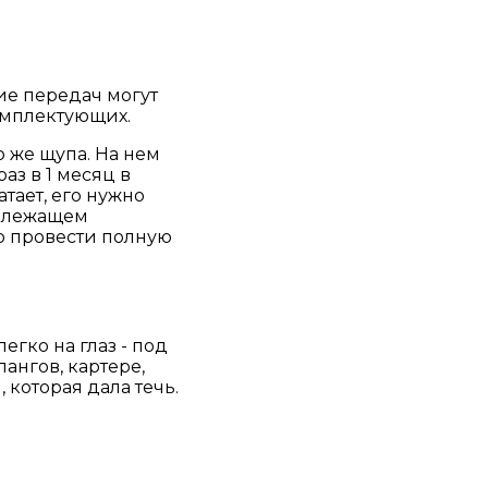
ие передач могут
комплектующих.
 же щупа. На нем
аз в 1 месяц в
атает, его нужно
надлежащем
мо провести полную
егко на глаз - под
ангов, картере,
 которая дала течь.