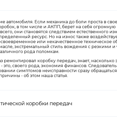
ме автомобиля. Если механика до боли проста в свое
оробок, в том числе и АКПП, берет на себя огромную 
сего, они становятся следствием естественного изно
пределенный ресурс. Но на износ также воздействуе
есвоевременное или некачественное техническое о
 масле, экстремальный стиль вождения с резкими и
различного рода поломкам.
з ремонтировал коробку передач, знает, насколько 
- это, своего рода, экономия финансов. Следовател
овании симптомов неисправности сразу обращаться
причины - об этом наша статья.
атической коробки передач