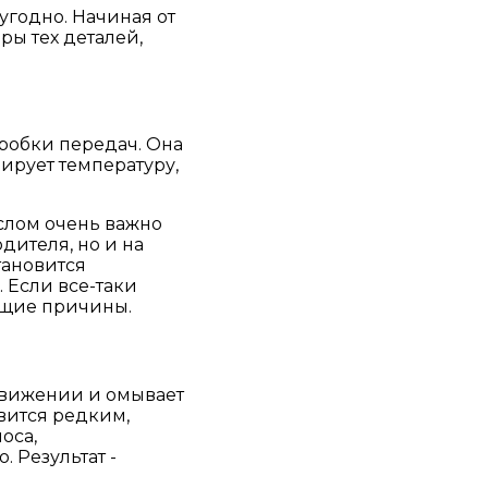
угодно. Начиная от
ы тех деталей,
робки передач. Она
ирует температуру,
аслом очень важно
дителя, но и на
тановится
 Если все-таки
ующие причины.
 движении и омывает
вится редким,
оса,
 Результат -