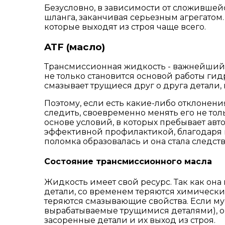
Безусловно, в зависимости от сложившейс
шланга, заканчивая серьезным агрегатом
которые выходят из строя чаще всего.
ATF (масло)
Трансмиссионная жидкость - важнейший 
не только становится основой работы гид
смазывает трущиеся друг о друга детали
Поэтому, если есть какие-либо отклонени
следить, своевременно менять его не тол
основе условий, в которых пребывает ав
эффективной профилактикой, благодаря к
поломка образовалась и она стала следст
Состояние трансмиссионного масла
Жидкость имеет свой ресурс. Так как он
детали, со временем теряются химические
теряются смазывающие свойства. Если мус
вырабатываемые трущимися деталями), он 
засоренные детали и их выход из строя.