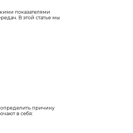
окими показателями
едач. В этой статье мы
о определить причину
чают в себя: