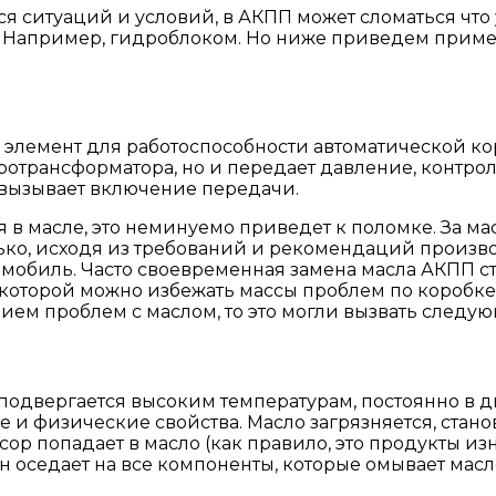
я ситуаций и условий, в АКПП может сломаться что 
. Например, гидроблоком. Но ниже приведем пример
элемент для работоспособности автоматической ко
ротрансформатора, но и передает давление, контрол
, вызывает включение передачи.
я в масле, это неминуемо приведет к поломке. За м
ько, исходя из требований и рекомендаций произво
томобиль. Часто своевременная замена масла АКПП с
оторой можно избежать массы проблем по коробке.
вием проблем с маслом, то это могли вызвать след
а подвергается высоким температурам, постоянно в
 и физические свойства. Масло загрязняется, стано
ор попадает в масло (как правило, это продукты изн
оседает на все компоненты, которые омывает масло.