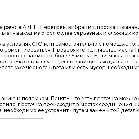
а работе АКПП. Перегрев, вибрация, проскальзыван
ультат - выход из строя более серьезных и сложных 
 в условиях СТО или самостоятельно с помощью того
 ориентироваться. Проверяйте количество масла 1 р
т процесс займет не более 5 минут. Если масла не хв
сло только в том случае, если залитое находится в 
е масло уже черного цвета или есть мусор, необходи
нию и поломкам. Понять, что есть протечка можно л
авило, протечка происходит в местах соединения шл
 необходимо ее устранить путем замены той детали,