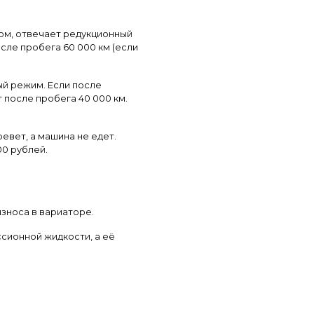
сом, отвечает редукционный
сле пробега 60 000 км (если
ый режим. Если после
 после пробега 40 000 км.
евет, а машина не едет.
00 рублей.
зноса в вариаторе.
сионной жидкости, а её