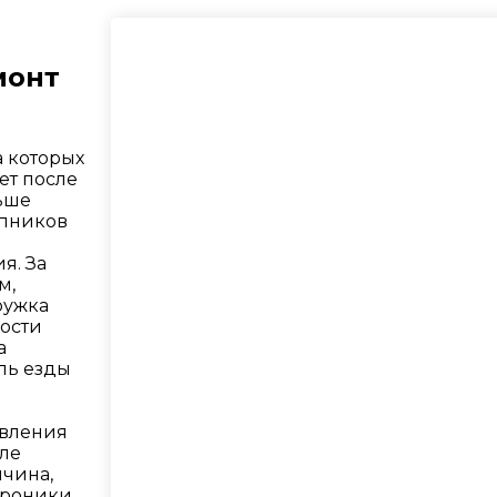
емонт
 которых
ет после
ньше
ипников
я. За
м,
ружка
ости
а
иль езды
авления
ле
ичина,
троники.