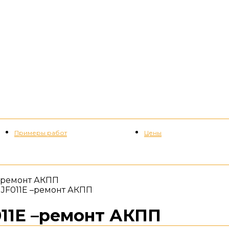
Примеры работ
Цены
+7 (952) 535-82-08
E –ремонт АКПП
08 JF011E –ремонт АКПП
F011E –ремонт АКПП