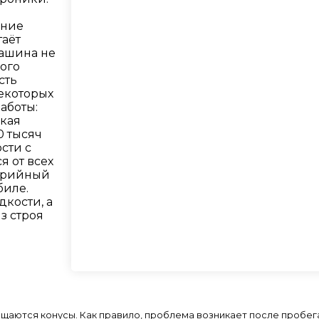
ание
таёт
машина не
ого
сть
некоторых
аботы:
акая
0 тысяч
сти с
я от всех
варийный
биле.
кости, а
з строя
ащаются конусы. Как правило, проблема возникает после пробега