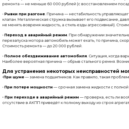
ремонта — не меньше 60 000 рублей (с восстановлением поса
•
Рывки при разгоне
. Причина — нестабильность управляющег
клапан. Металлическая стружка вызывает его подвисание, дав
не менять вовремя жидкость, а стиль езды агрессивный). Стои
•
Переход в аварийный режим
. При обнаружении значительн
перезапуска мотора автомобиль может ехать, то причина, скор
Стоимость ремонта — до 20 000 рублей.
•
Полное обездвиживание автомобиля
. Ситуация, когда ва
Наиболее вероятная причина — обрыв стального ремня. Возник
Для устранения некоторых неисправностей мо
•
При шуме
— замена подшипников. Как правило, такая проблема
•
При потере мощности
— срочная замена жидкости с полной 
•
При переходе в аварийный режим
— проверка, есть ли воо
отсутствие в АКПП приведёт к полному выходу из строя агрегат