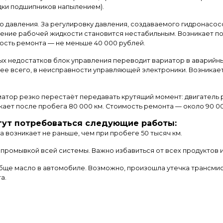
дки подшипников напылением).
о давления. За регулировку давления, создаваемого гидронасо
ление рабочей жидкости становится нестабильным. Возникает по
мость ремонта — не меньше 40 000 рублей.
ых недостатков блок управления переводит вариатор в аварийн
ее всего, в неисправности управляющей электроники. Возникает
риатор резко перестаёт передавать крутящий момент: двигатель р
ает после пробега 80 000 км. Стоимость ремонта — около 90 0
гут потребоваться следующие работы:
 возникает не раньше, чем при пробеге 50 тысяч км.
промывкой всей системы. Важно избавиться от всех продуктов и
бще масло в автомобиле. Возможно, произошла утечка трансмис
а.