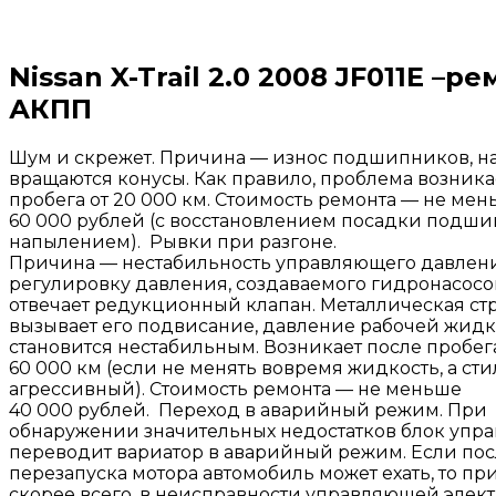
Nissan X-Trail 2.0 2008 JF011E –р
АКПП
Шум и скрежет. Причина — износ подшипников, на
вращаются конусы. Как правило, проблема возника
пробега от 20 000 км. Стоимость ремонта — не ме
60 000 рублей (с восстановлением посадки подш
напылением). Рывки при разгоне.
Причина — нестабильность управляющего давлени
регулировку давления, создаваемого гидронасосо
отвечает редукционный клапан. Металлическая ст
вызывает его подвисание, давление рабочей жидк
становится нестабильным. Возникает после пробег
60 000 км (если не менять вовремя жидкость, а ст
агрессивный). Стоимость ремонта — не меньше
40 000 рублей. Переход в аварийный режим. При
обнаружении значительных недостатков блок упр
переводит вариатор в аварийный режим. Если пос
перезапуска мотора автомобиль может ехать, то пр
скорее всего, в неисправности управляющей элек