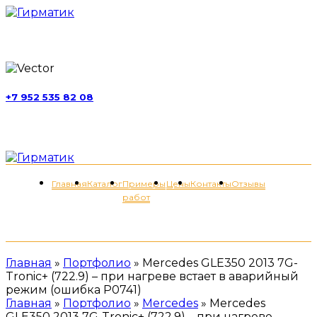
г. Москва, ул. Обручева, д. 52, стр. 13
+7 952 535 82 08
пн-пт 11:00-21:00; сб 11:00-19:00
Меню
Главная
Каталог
Примеры
Цены
Контакты
Отзывы
работ
+7 (952) 535-82-08
Главная
»
Портфолио
»
Mercedes GLE350 2013 7G-
Tronic+ (722.9) – при нагреве встает в аварийный
режим (ошибка P0741)
Главная
»
Портфолио
»
Mercedes
»
Mercedes
GLE350 2013 7G-Tronic+ (722.9) – при нагреве