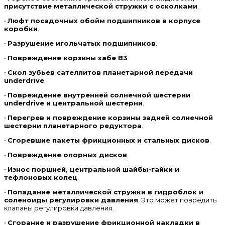
присутствие металлической стружки с осколками
.
•
Люфт посадочных обойм подшипников в корпусе
коробки
.
•
Разрушение игольчатых подшипников
.
•
Повреждение корзины хабе В3
.
•
Скол зубьев сателлитов планетарной передачи
underdrive
.
•
Повреждение внутренней солнечной шестерни
underdrive и центральной шестерни
.
•
Перегрев и повреждение корзины задней солнечной
шестерни планетарного редуктора
.
•
Сгоревшие пакеты фрикционных и стальных дисков
.
•
Повреждение опорных дисков
.
•
Износ поршней, центральной шайбы-гайки и
тефлоновых колец
.
•
Попадание металлической стружки в гидроблок и
соленоиды регулировки давления
. Это может повредить
клапаны регулировки давления.
•
Сгорание и разрушение фрикционной накладки в