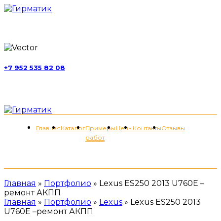
г. Москва, ул. Обручева, д. 52, стр. 13
+7 952 535 82 08
пн-пт 11:00-21:00; сб 11:00-19:00
Меню
Главная
Каталог
Примеры
Цены
Контакты
Отзывы
работ
+7 (952) 535-82-08
Главная
»
Портфолио
»
Lexus ES250 2013 U760E –
ремонт АКПП
Главная
»
Портфолио
»
Lexus
»
Lexus ES250 2013
U760E –ремонт АКПП