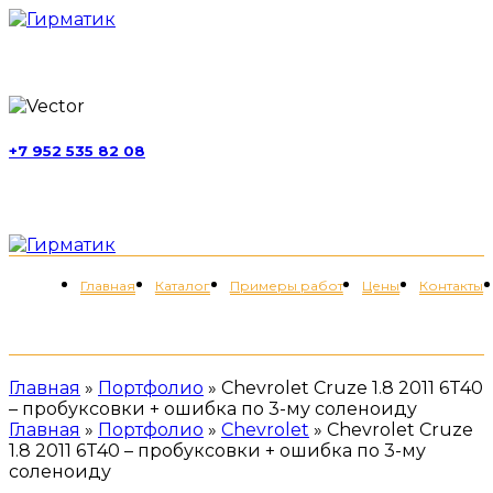
г. Москва, ул. Обручева, д. 52, стр. 13
+7 952 535 82 08
пн-пт 11:00-21:00; сб 11:00-19:00
Меню
Главная
Каталог
Примеры работ
Цены
Контакты
+7 (952) 535-82-08
Главная
»
Портфолио
»
Chevrolet Cruze 1.8 2011 6T40
– пробуксовки + ошибка по 3-му соленоиду
Главная
»
Портфолио
»
Chevrolet
»
Chevrolet Cruze
1.8 2011 6T40 – пробуксовки + ошибка по 3-му
соленоиду