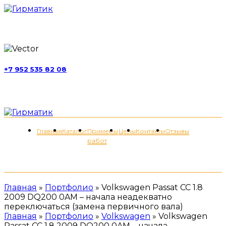
г. Москва, ул. Обручева, д. 52, стр. 13
+7 952 535 82 08
пн-пт 11:00-21:00; сб 11:00-19:00
Меню
Главная
Каталог
Примеры
Цены
Контакты
Отзывы
работ
+7 (952) 535-82-08
Главная
»
Портфолио
»
Volkswagen Passat CC 1.8
2009 DQ200 0AM – начала неадекватно
переключаться (замена первичного вала)
Главная
»
Портфолио
»
Volkswagen
»
Volkswagen
Passat CC 1.8 2009 DQ200 0AM – начала