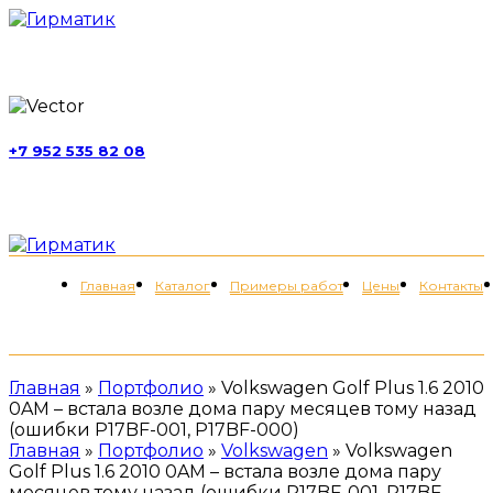
г. Москва, ул. Обручева, д. 52, стр. 13
+7 952 535 82 08
пн-пт 11:00-21:00; сб 11:00-19:00
Меню
Главная
Каталог
Примеры работ
Цены
Контакты
+7 (952) 535-82-08
Главная
»
Портфолио
»
Volkswagen Golf Plus 1.6 2010
0AM – встала возле дома пару месяцев тому назад
(ошибки P17BF-001, P17BF-000)
Главная
»
Портфолио
»
Volkswagen
»
Volkswagen
Golf Plus 1.6 2010 0AM – встала возле дома пару
месяцев тому назад (ошибки P17BF-001, P17BF-