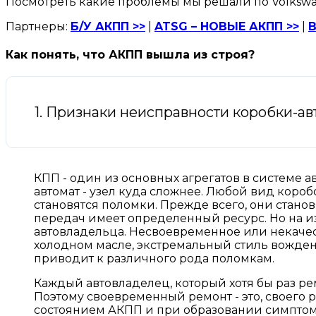
Посмотреть какие проблемы мы решали по Volkswa
Партнеры:
Б/У АКПП >>
|
ATSG – НОВЫЕ АКПП >>
|
В
Как понять, что АКПП вышла из строя?
1. Признаки неисправности коробки-ав
КПП - один из основных агрегатов в системе а
автомат - узел куда сложнее. Любой вид короб
становятся поломки. Прежде всего, они станов
передач имеет определенный ресурс. Но на и
автовладельца. Несвоевременное или некачес
холодном масле, экстремальный стиль вожден
приводит к различного рода поломкам.
Каждый автовладелец, который хотя бы раз рем
Поэтому своевременный ремонт - это, своего 
состоянием АКПП и при образовании симптомо