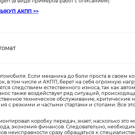
gen (в виде примеров работ с описанием)
ЫКУП АКПП >>
томат
втомобиля. Если механика до боли проста в своем ко
ок, в том числе и АКПП, берет на себя огромную наг
ятся следствием естественного износа, так как авто
знос также воздействует ряд ситуаций, происходящ
твенное техническое обслуживание, критические на
ия с резкими и частыми стартами и стопами. Все э
онтировал коробку передач, знает, насколько это мо
рода, экономия финансов. Следовательно, необходим
в неисправности сразу обращаться к специалистам.