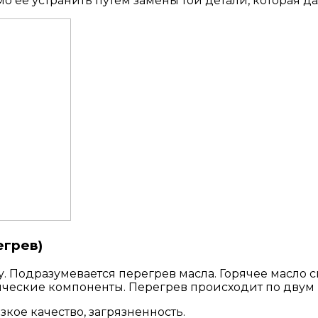
о ее устранить путем замены той детали, которая да
егрев)
. Подразумевается перегрев масла. Горячее масло 
лические компоненты. Перегрев происходит по двум
зкое качество, загрязненность.