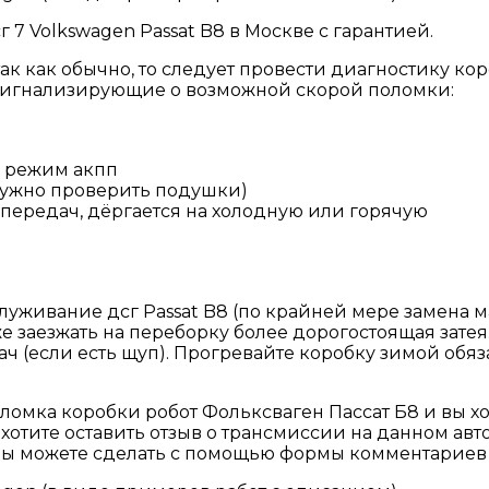
7 Volkswagen Passat B8 в Москве с гарантией.
так как обычно, то следует провести диагностику кор
игнализирующие о возможной скорой поломки:
й режим акпп
нужно проверить подушки)
передач, дёргается на холодную или горячую
уживание дсг Passat B8 (по крайней мере замена мас
же заезжать на переборку более дорогостоящая зате
 (если есть щуп). Прогревайте коробку зимой обяза
оломка коробки робот Фольксваген Пассат Б8 и вы хо
отите оставить отзыв о трансмиссии на данном авт
то вы можете сделать с помощью формы комментарие