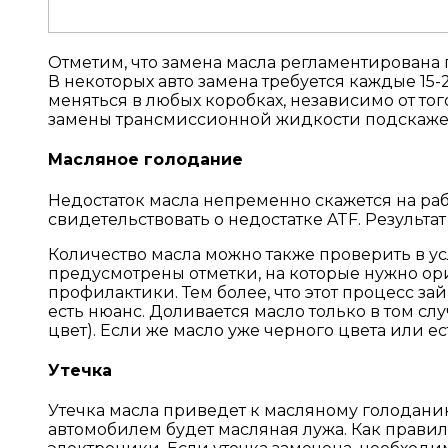
Отметим, что замена масла регламентирована п
В некоторых авто замена требуется каждые 15-2
меняться в любых коробках, независимо от тог
замены трансмиссионной жидкости подскажет
Масляное голодание
Недостаток масла непременно скажется на ра
свидетельствовать о недостатке ATF. Результа
Количество масла можно также проверить в ус
предусмотрены отметки, на которые нужно орие
профилактики. Тем более, что этот процесс займ
есть нюанс. Доливается масло только в том сл
цвет). Если же масло уже черного цвета или е
Утечка
Утечка масла приведет к масляному голоданию 
автомобилем будет масляная лужа. Как правил