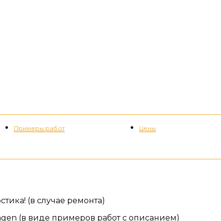
Примеры работ
Цены
+7 (952) 535-82-08
тика! (в случае ремонта)
gen (в виде примеров работ с описанием)