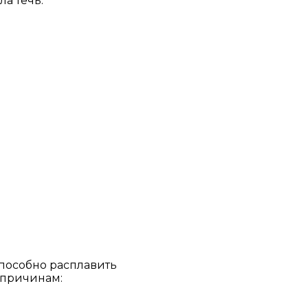
ла течь.
способно расплавить
 причинам: