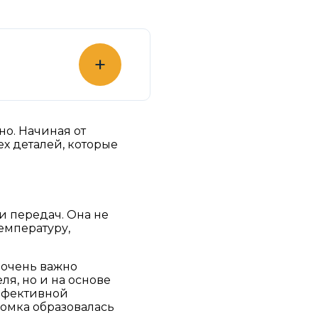
+
но. Начиная от
х деталей, которые
и передач. Она не
емпературу,
 очень важно
я, но и на основе
эффективной
ломка образовалась