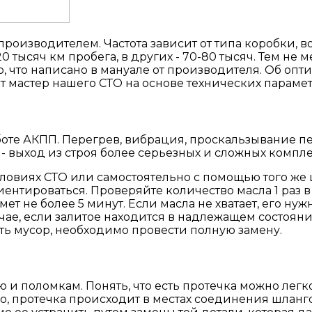
роизводителем. Частота зависит от типа коробки, в
0 тысяч км пробега, в других - 70-80 тысяч. Тем не 
о, что написано в мануале от производителя. Об опт
 мастер нашего СТО на основе технических параме
боте АКПП. Перегрев, вибрация, проскальзывание п
т - выход из строя более серьезных и сложных компл
ловиях СТО или самостоятельно с помощью того же 
нтироваться. Проверяйте количество масла 1 раз в 
ет не более 5 минут. Если масла не хватает, его нужн
учае, если залитое находится в надлежащем состояни
сть мусор, необходимо провести полную замену.
и поломкам. Понять, что есть протечка можно легко 
о, протечка происходит в местах соединения шланго