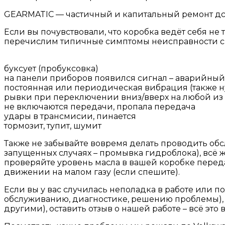
GEARMATIC — частичный и капитальный ремонт дсг 
Если вы почувствовали, что коробка ведёт себя не 
перечислим типичные симптомы неисправности с
буксует (пробуксовка)
на панели приборов появился сигнал – аварийны
постоянная или периодическая вибрация (также 
рывки при переключении вниз/вверх на любой из 
не включаются передачи, пропала передача
удары в трансмисии, пинается
тормозит, тупит, шумит
Также не забывайте вовремя делать проводить обсл
запущенных случаях – промывка гидроблока), всё 
проверяйте уровень масла в вашей коробке передач
движении на малом газу (если спешите).
Если вы у вас случилась неполадка в работе или п
обслуживанию, диагностике, решению проблемы), х
другими), оставить отзыв о нашей работе – всё э