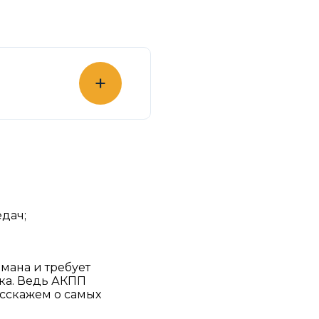
+
дач;
мана и требует
ка. Ведь АКПП
асскажем о самых