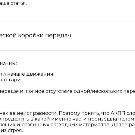
аша статья.
еской коробки передач
начны:
ли начале движения;
пах гари;
ередачи, полное отсутствие одной/нескольких пере
к ее неисправности. Поэтому понять, что АКПП сло
 определить в какой именно части произошла полом
ующих и различных расходных материалов. Далее р
из строя.