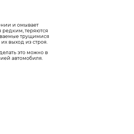
ении и омывает
я редким, теряются
тываемые трущимися
их выход из строя.
делать это можно в
цией автомобиля.