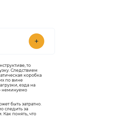
+
нструктиве, то
рузку. Следствием
матическая коробка
их по вине
грузки, езда на
то неминуемо
жет быть затратно.
о следить за
 Как понять, что