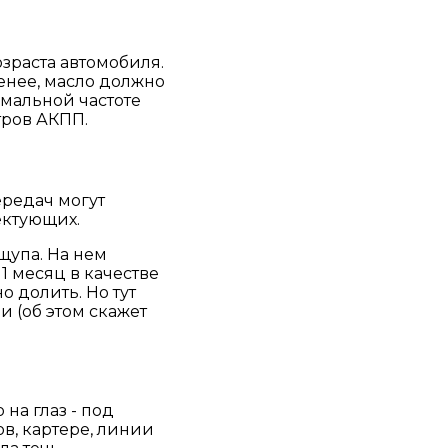
озраста автомобиля.
менее, масло должно
имальной частоте
тров АКПП.
ередач могут
ектующих.
щупа. На нем
1 месяц в качестве
о долить. Но тут
и (об этом скажет
на глаз - под
в, картере, линии