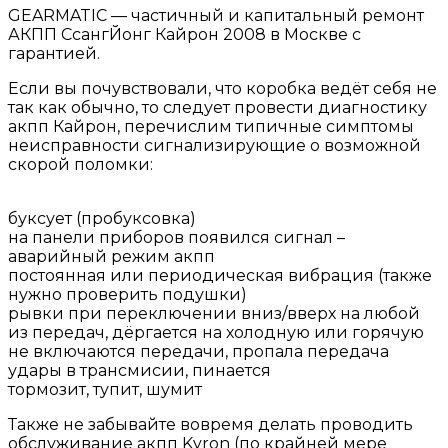
GEARMATIC — частичный и капитальный ремонт
АКПП СсангЙонг Кайрон 2008 в Москве с
гарантией.
Если вы почувствовали, что коробка ведёт себя не
так как обычно, то следует провести диагностику
акпп Кайрон, перечислим типичные симптомы
неисправности сигнализирующие о возможной
скорой поломки:
буксует (пробуксовка)
на панели приборов появился сигнал –
аварийный режим акпп
постоянная или периодическая вибрация (также
нужно проверить подушки)
рывки при переключении вниз/вверх на любой
из передач, дёргается на холодную или горячую
не включаются передачи, пропала передача
удары в трансмисии, пинается
тормозит, тупит, шумит
Также не забывайте вовремя делать проводить
обслуживание акпп Kyron (по крайней мере