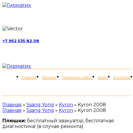
г. Москва, ул. Обручева, д. 52, стр. 13
+7 952 535 82 08
пн-пт 11:00-21:00; сб 11:00-19:00
Меню
Главная
Каталог
Примеры работ
Цены
Контакты
+7 (952) 535-82-08
Главная
»
Ssang Yong
»
Kyron
»
Kyron 2008
Главная
»
Ssang Yong
»
Kyron
»
Kyron 2008
Плюшки:
бесплатный эвакуатор, бесплатная
диагностика! (в случае ремонта)