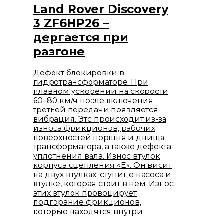
Land Rover Discovery
3 ZF6HP26 –
дергается при
разгоне
Дефект блокировки в
гидротрансформаторе. При
плавном ускорении на скорости
60–80 км/ч после включения
третьей передачи появляется
вибрация. Это происходит из-за
износа фрикционов, рабочих
поверхностей поршня и днища
трансформатора, а также дефекта
уплотнения вала. Износ втулок
корпуса сцепления «Е». Он висит
на двух втулках: ступице насоса и
втулке, которая стоит в нём. Износ
этих втулок провоцирует
подгорание фрикционов,
которые находятся внутри