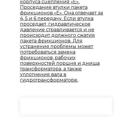
корпуса сцепления «Е».
Проседание втулки пакета
фрикционов «E». Она отвечает за
4, 5 и 6 передачу. Если втулка
проседает, гидравлическое
давление стравливается и не
происходит должного сжатия
пакета фрикционов. Для
устранения проблемы может
потребоваться замена
фрикционов, рабочих
поверхностей поршня и днища
трансформатора, а также
уплотнения вала в
гидротрансформаторе.