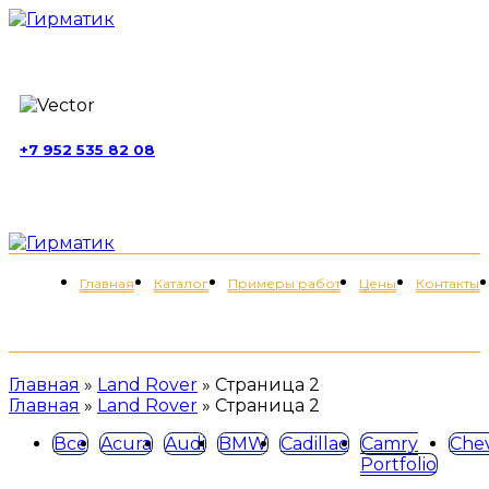
г. Москва, ул. Обручева, д. 52, стр. 13
+7 952 535 82 08
пн-пт 11:00-21:00; сб 11:00-19:00
Меню
Главная
Каталог
Примеры работ
Цены
Контакты
+7 (952) 535-82-08
Главная
»
Land Rover
»
Страница 2
Главная
»
Land Rover
»
Страница 2
Все
Acura
Audi
BMW
Cadillac
Camry
Chev
Portfolio