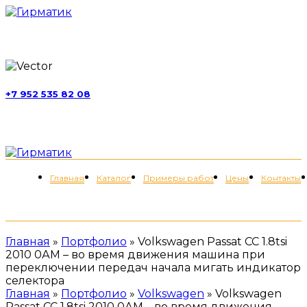
г. Москва, ул. Обручева, д. 52, стр. 13
+7 952 535 82 08
пн-пт 11:00-21:00; сб 11:00-19:00
Меню
Главная
Каталог
Примеры работ
Цены
Контакты
+7 (952) 535-82-08
Главная
»
Портфолио
»
Volkswagen Passat CC 1.8tsi
2010 0АМ – во время движения машина при
переключении передач начала мигать индикатор
селектора
Главная
»
Портфолио
»
Volkswagen
»
Volkswagen
Passat CC 1.8tsi 2010 0АМ – во время движения