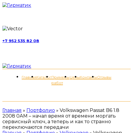
г. Москва, ул. Обручева, д. 52, стр. 13
+7 952 535 82 08
пн-пт 11:00-21:00; сб 11:00-19:00
Меню
Главная
Каталог
Примеры
Цены
Контакты
Отзывы
работ
+7 (952) 535-82-08
Главная
»
Портфолио
»
Volkswagen Passat B6 1.8
2008 0АМ – начал время от времени моргать
сервисный ключ, а теперь и как то странно
переключаются передачи
Главная
»
Портфолио
»
Volkswagen
»
Volkswagen