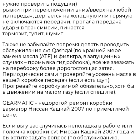
нужно проверить подушки)
рывки при переключении вниз/вверх на любой
из передач, дёргается на холодную или горячую
не включаются передачи, пропала передача
удары в трансмисии, пинается
тормозит, тупит, шумит
Также не забывайте вовремя делать проводить
обслуживание cvt Qashqai (по крайней мере
замена масла (ATF) и фильтра, в запущенных
случаях – промывка гидроблока), всё же заезжать
на переборку более дорогостоящая затея.
Периодически сами проверяйте уровень масла в
вашей коробке передач (если есть щуп).
Прогревайте коробку зимой обязательно, хотя бы
в движении на малом газу (если спешите).
GEARMATIC – недорогой ремонт коробки
вариатор Ниссан Кашкай 2007 по приемлимой
цене.
Если вы у вас случилась неполадка в работе или
поломка коробки cvt Ниссан Кашкай 2007 года и
вы хотите задать вопрос (по обслуживанию,