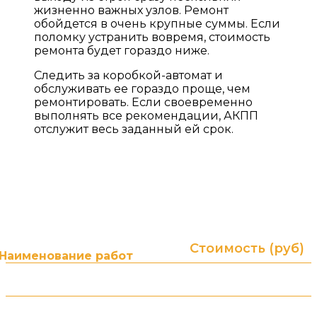
жизненно важных узлов. Ремонт
обойдется в очень крупные суммы. Если
поломку устранить вовремя, стоимость
ремонта будет гораздо ниже.
Следить за коробкой-автомат и
обслуживать ее гораздо проще, чем
ремонтировать. Если своевременно
выполнять все рекомендации, АКПП
отслужит весь заданный ей срок.
ПРАЙС ЛИСТ НА УСЛУГИ
Гарантия до 2-х лет без ограничения пробега! (в
зависимости от типа и суммы ремонта)
Стоимость (руб)
Наименование работ
от 3000 ₽
АКПП. Диагностика
от 1500 ₽