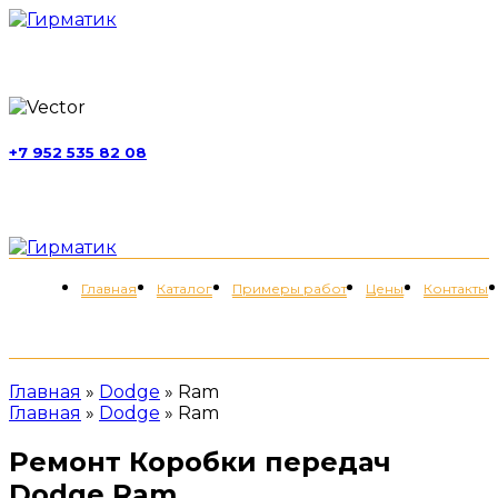
г. Москва, ул. Обручева, д. 52, стр. 13
+7 952 535 82 08
пн-пт 11:00-21:00; сб 11:00-19:00
Меню
Главная
Каталог
Примеры работ
Цены
Контакты
+7 (952) 535-82-08
Главная
»
Dodge
»
Ram
Главная
»
Dodge
»
Ram
Ремонт Коробки передач
Dodge Ram