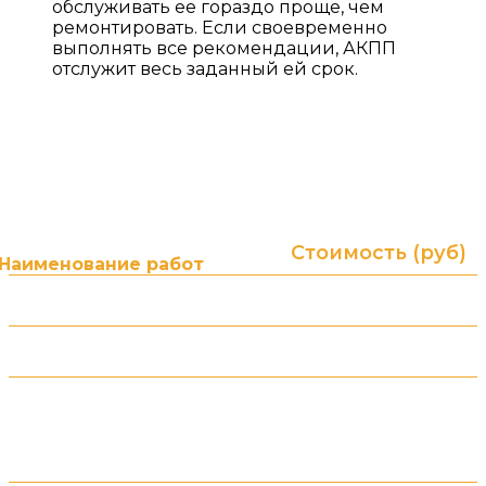
обслуживать ее гораздо проще, чем
ремонтировать. Если своевременно
выполнять все рекомендации, АКПП
отслужит весь заданный ей срок.
ПРАЙС ЛИСТ НА УСЛУГИ
Гарантия до 2-х лет без ограничения пробега! (в
зависимости от типа и суммы ремонта)
Стоимость (руб)
Наименование работ
от 3000 ₽
АКПП. Диагностика
от 1500 ₽
АКПП. Замена масла
АКПП. Снятие/установка (в зависимости от
типа привода и ТС)
от 10 000 ₽